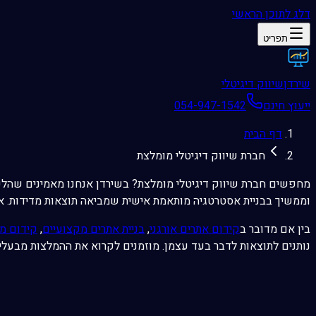
דלג לתוכן הראשי
תפריט
שירדן
שיווק דיגיטלי
ייעוץ חינם
054-947-1542
דף הבית
חברת שיווק דיגיטלי מומלצת
מחפשים חברת שיווק דיגיטלי מומלצת? בשירדן אנחנו מאמינים שהלק
וממשיך בבניית אסטרטגיה מותאמת אישית שמביאה תוצאות מדידות. אנח
בין אם מדובר ב
קידום אתרים אורגני
,
בניית אתרים מקצועיים
,
קידום ממ
נותנים לתוצאות לדבר בעד עצמן. מוזמנים לקרוא את ההמלצות מבעלי