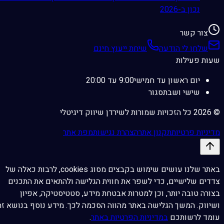
נכון ב-2026
צור קשר
שלחו לי הודעה
שיחת ייעוץ חינם
שעות פעילות
יום ראשון עד חמישי
9:00 עד 20:00
שישי ושבת
סגור
©
2026
כל הזכויות שמורות לשירדן שיווק דיגיטלי
מדיניות פרטיות
תקנון אתר
הצהרת נגישות
מפת אתר
באתר שלנו עושים שימוש בקבצים מסוג cookies, לרבות כאלה של
צדדים שלישיים, כדי לשפר את חווית הגלישה ולהתאים את התכנים
בצורה טובה יותר, וכן למטרות אבטחת מידע, סטטיסטיקה, אפיון
ושיווק.
המשך הגלישה באתר מהווה הסכמה לכך. מידע נוסף בנושא זה
עומד לרשותכם
במדיניות הפרטיות באתר
.