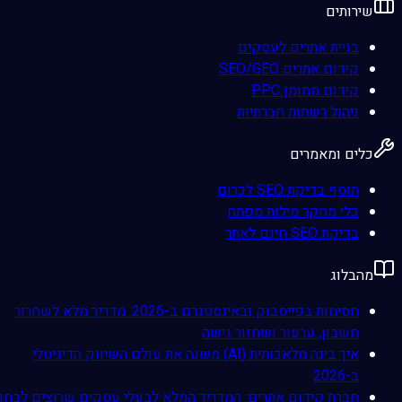
שירותים
בניית אתרים לעסקים
קידום אתרים SEO/GEO
קידום ממומן PPC
ניהול רשתות חברתיות
כלים ומאמרים
תוסף בדיקת SEO לכרום
כלי מחקר מילות מפתח
בדיקת SEO חינם לאתר
מהבלוג
חסימות בפייסבוק ובאינסטגרם ב-2026: מדריך מלא לשחרור
חשבון, ערעור ושחזור גישה
איך בינה מלאכותית (AI) משנה את עולם השיווק הדיגיטלי
ב-2026
חברת קידום אתרים: המדריך המלא לבעלי עסקים שרוצים לבחור